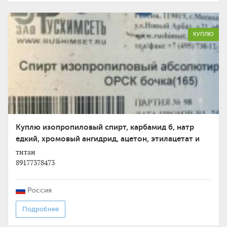
КУПЛЮ
Куплю изопропиловый спирт, карбамид б, натр
едкий, хромовый ангидрид, ацетон, этилацетат и
другое не
титан
89177378473
Россия
Подробнее