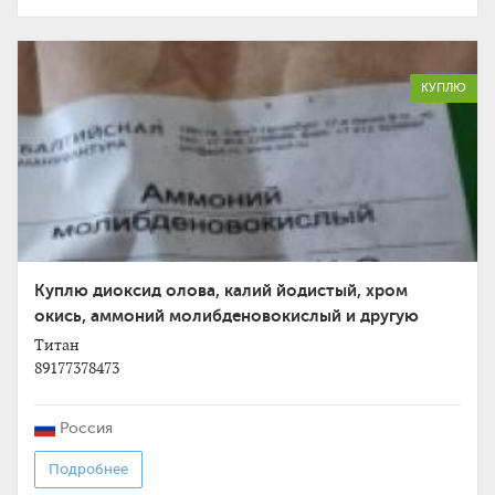
КУПЛЮ
Куплю диоксид олова, калий йодистый, хром
окись, аммоний молибденовокислый и другую
химию неликвиды
Титан
89177378473
Россия
Подробнее