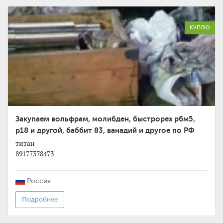
КУПЛЮ
Закупаем вольфрам, молибден, быстрорез р6м5,
р18 и другой, баббит 83, ванадий и другое по РФ
титан
89177378473
Россия
Подробнее