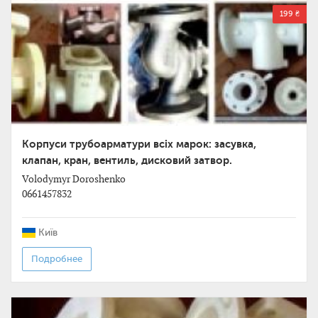
199 ₴
Корпуси трубоарматури всіх марок: засувка,
клапан, кран, вентиль, дисковий затвор.
Volodymyr Doroshenko
0661457832
Київ
Подробнее