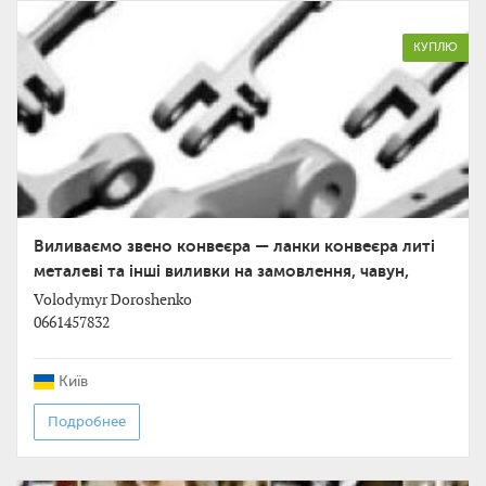
КУПЛЮ
Виливаємо звено конвеєра — ланки конвеєра литі
металеві та інші виливки на замовлення, чавун,
сталь.
Volodymyr Doroshenko
0661457832
Київ
Подробнее