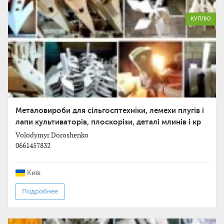
КУПЛЮ
Металовироби для сільгосптехніки, лемехи плугів і
лапи культиваторів, плоскорізи, деталі млинів і кр
Volodymyr Doroshenko
0661457832
Київ
Подробнее