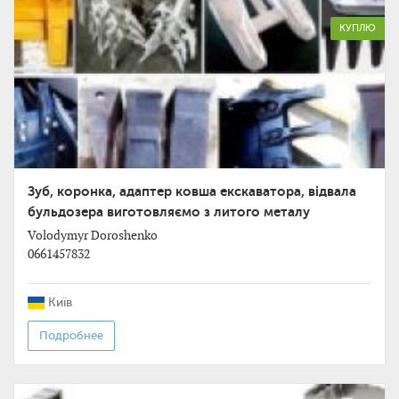
КУПЛЮ
Зуб, коронка, адаптер ковша екскаватора, відвала
бульдозера виготовляємо з литого металу
Volodymyr Doroshenko
0661457832
Київ
Подробнее