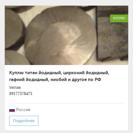
КУПЛЮ
Куплю титан йодидный, цирконий йодидный,
гафний йодидный, ниобий и другое по РФ
титан
89177378473
Россия
Подробнее