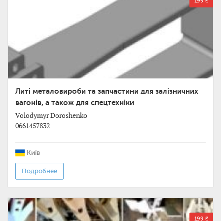
199 ₴
Литі металовироби та запчастини для залізничних
вагонів, а також для спецтехніки
Volodymyr Doroshenko
0661457832
Київ
Подробнее
199 ₴