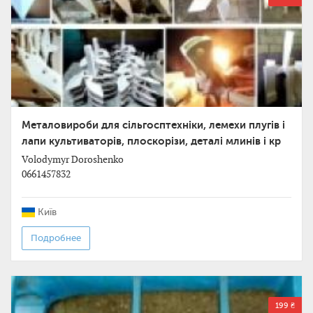
Металовироби для сільгосптехніки, лемехи плугів і
лапи культиваторів, плоскорізи, деталі млинів і кр
Volodymyr Doroshenko
0661457832
Київ
Подробнее
199 ₴