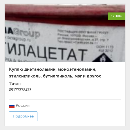
КУПЛЮ
Куплю диэтаноламин, моноэтаноламин,
этиленгликоль, бутилгликоль, мэг и другое
неликвиды по РФ
Титан
89177378473
Россия
Подробнее