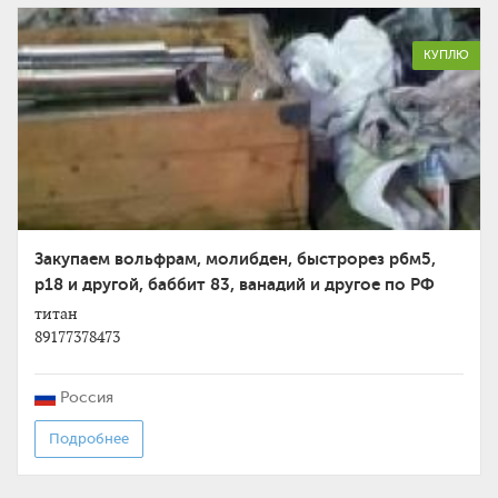
КУПЛЮ
Закупаем вольфрам, молибден, быстрорез р6м5,
р18 и другой, баббит 83, ванадий и другое по РФ
титан
89177378473
Россия
Подробнее