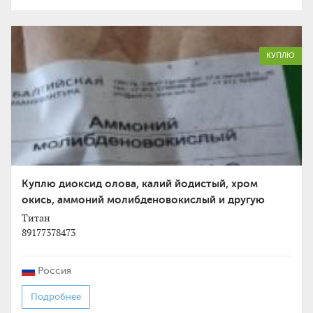
КУПЛЮ
Куплю диоксид олова, калий йодистый, хром
окись, аммоний молибденовокислый и другую
химию неликвиды
Титан
89177378473
Россия
Подробнее