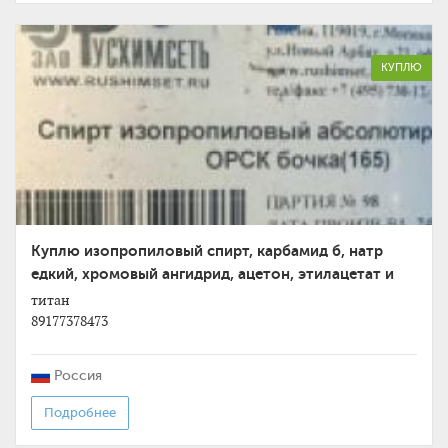
КУПЛЮ
Куплю изопропиловый спирт, карбамид б, натр
едкий, хромовый ангидрид, ацетон, этилацетат и
другое не
титан
89177378473
Россия
Подробнее