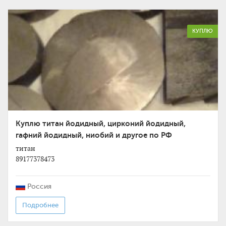
КУПЛЮ
Куплю титан йодидный, цирконий йодидный,
гафний йодидный, ниобий и другое по РФ
титан
89177378473
Россия
Подробнее