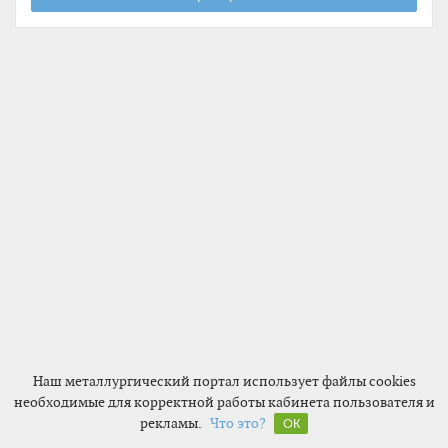
Наш металлургический портал использует файлы cookies
необходимые для корректной работы кабинета пользователя и
рекламы.
Что это?
2017 ©
STEELLAND
Металлургический интернет-порт
OK