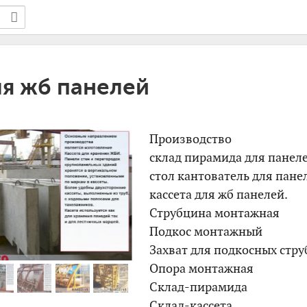
ля жб панелей
Производство
склад пирамида для панел
стол кантователь для пане
кассета для жб панелей.
Струбцина монтажная
Подкос монтажный
Захват для подкосных стр
Опора монтажная
Склад-пирамида
Склад-кассета