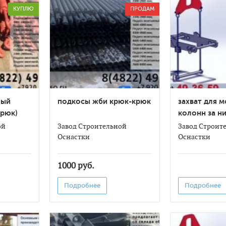
КУПЛЮ
ПРОДАМ
ный
подкосы жби крюк-крюк
захват для 
крюк)
колонн за н
отверстие
ой
Завод Строительной
Завод Строит
Оснастки
Оснастки
1000 руб.
Подробнее
Подробнее