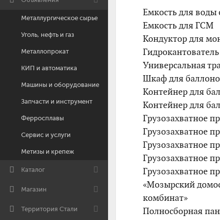
Емкость для воды
Металлургическое сырье
Емкость для ГСМ
Уголь, нефть и газ
Кондуктор для мо
Гидрокантовател
Металлопрокат
Универсальная тр
КИП и автоматика
Шкаф для баллоно
Машины и оборудование
Контейнер для ба
Запчасти и инструмент
Контейнер для ба
Грузозахватное п
Ферросплавы
Грузозахватное п
Сервис и услуги
Грузозахватное п
Метизы и крепеж
Грузозахватное п
Грузозахватное п
Каталог
«Мозырский домо
Магазин
комбинат»
Территория Стали
Полносборная пан