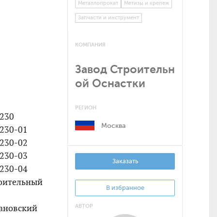
Металлопрокат
Метизы и крепеж
Запчасти и инструмент
КОМПАНИЯ
Завод Строительн
ой Оснастки
РЕГИОН
5230
Москва
5230-01
5230-02
5230-03
Заказать
5230-04
оительный
В избранное
вановский
АВТОР