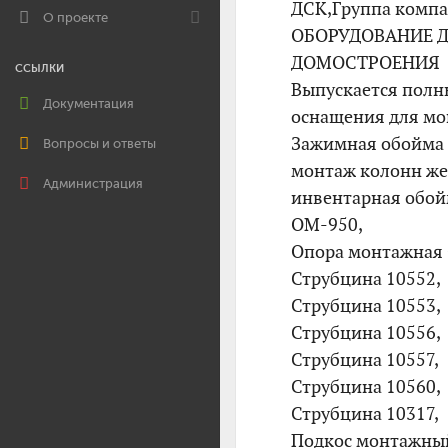
ДСК,Группа компа
О проекте
ОБОРУДОВАНИЕ Д
ДОМОСТРОЕНИЯ
ССЫЛКИ
Выпускается пол
Документация
оснащения для мо
Зажимная обойма 
Вопросы и ответы
монтаж колонн же
Администрация
инвентарная обой
ОМ-950,
Опора монтажная
Струбцина 10552,
Струбцина 10553,
Струбцина 10556,
Струбцина 10557,
Струбцина 10560,
Струбцина 10317,
Подкос монтажны