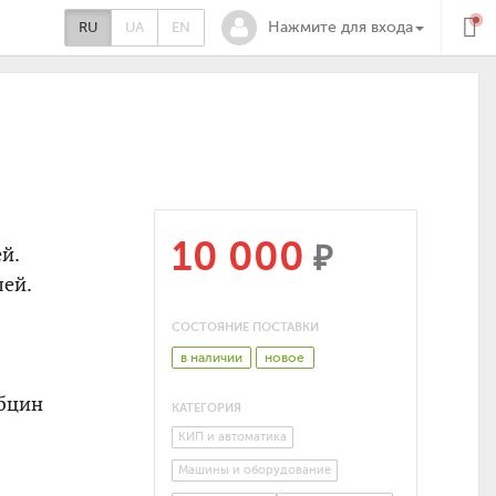
RU
UA
EN
Нажмите для входа
10 000
₽
ей.
лей.
СОСТОЯНИЕ ПОСТАВКИ
в наличии
новое
убцин
КАТЕГОРИЯ
КИП и автоматика
Машины и оборудование