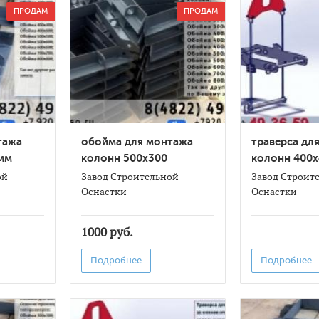
ПРОДАМ
ПРОДАМ
тажа
обойма для монтажа
траверса дл
мм
колонн 500х300
колонн 400х
спб
ой
Завод Строительной
Завод Строит
Оснастки
Оснастки
1000 руб.
Подробнее
Подробнее