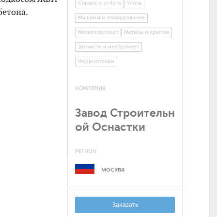
Сервис и услуги
Уголь
бетона.
Машины и оборудование
Металлопрокат
Метизы и крепеж
Запчасти и инструмент
Ферросплавы
КОМПАНИЯ
Завод Строительн
ой Оснастки
РЕГИОН
москва
Заказать