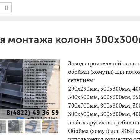
я монтажа колонн 300х30
Завод строительной оснас
обоймы (хомуты) для кол
сечением:
290х290мм, 300х300мм, 40
500х500мм, 600х600мм, 65
700х700мм, 800х800мм, 30
300х500мм, 300х600мм, 40
любых других по требовани
Обойма (хомут) для ЖБИ к
используется совместно с