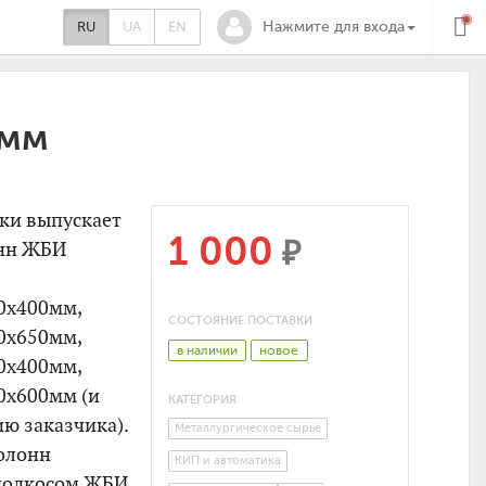
RU
UA
EN
Нажмите для входа
0мм
тки выпускает
1 000
₽
онн ЖБИ
0х400мм,
СОСТОЯНИЕ ПОСТАВКИ
0х650мм,
в наличии
новое
0х400мм,
0х600мм (и
КАТЕГОРИЯ
ю заказчика).
Металлургическое сырьё
олонн
КИП и автоматика
 подкосом ЖБИ