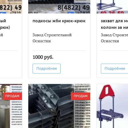
ный
подкосы жби крюк-крюк
захват для 
крюк)
колонн за н
отверстие
ой
Завод Строительной
Завод Строит
Оснастки
Оснастки
1000 руб.
Подробнее
Подробнее
ПРОДАМ
ПРОДАМ