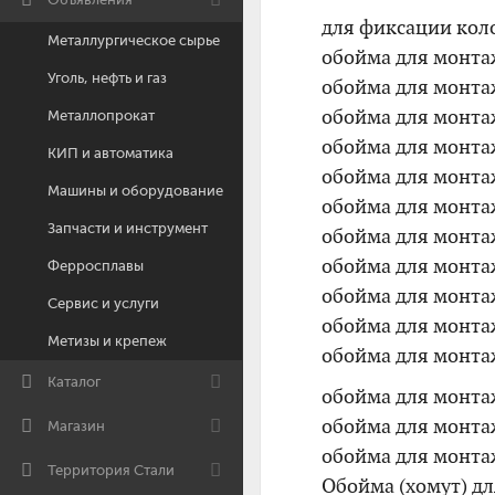
для фиксации кол
Металлургическое сырье
обойма для монта
Уголь, нефть и газ
обойма для монта
обойма для монта
Металлопрокат
обойма для монта
КИП и автоматика
обойма для монта
Машины и оборудование
обойма для монта
Запчасти и инструмент
обойма для монта
обойма для монта
Ферросплавы
обойма для монта
Сервис и услуги
обойма для монта
Метизы и крепеж
обойма для монта
Каталог
обойма для монта
обойма для монта
Магазин
обойма для монтаж
Территория Стали
Обойма (хомут) д