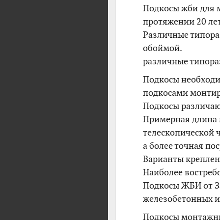
Подкосы жби для 
протяжении 20 лет
Различные типора
обоймой.
различные типора
Подкосы необходи
подкосами монтир
Подкосы различаю
Примерная длина 
телескопической ч
а более точная по
Варианты креплени
Наиболее востреб
Подкосы ЖБИ от З
железобетонных и
Подкосы монтажн