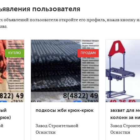
ъявления пользователя
ех объявлений пользователя откройте его профиль, нажав кнопку н
ава.
КУПЛЮ
ПРОДАМ
ный
подкосы жби крюк-крюк
захват для 
крюк)
колонн за н
отверстие
ой
Завод Строительной
Завод Строит
Оснастки
Оснастки