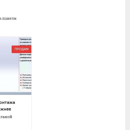
а панели
ПРОДАМ
монтажа
ижнее
ельной