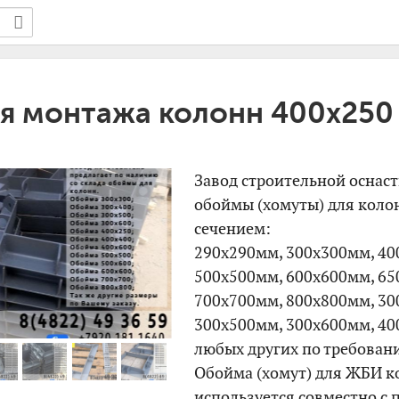
я монтажа колонн 400х250
Завод строительной оснас
обоймы (хомуты) для кол
сечением:
290х290мм, 300х300мм, 40
500х500мм, 600х600мм, 65
700х700мм, 800х800мм, 30
300х500мм, 300х600мм, 40
любых других по требовани
Обойма (хомут) для ЖБИ к
используется совместно с