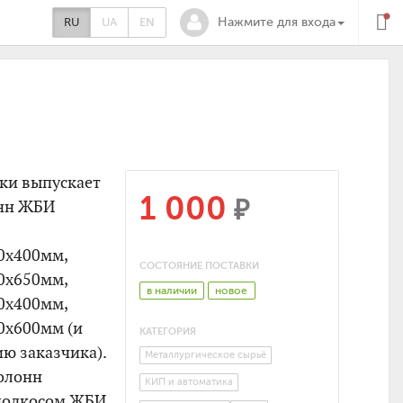
RU
UA
EN
Нажмите для входа
тки выпускает
1 000
₽
онн ЖБИ
0х400мм,
СОСТОЯНИЕ ПОСТАВКИ
0х650мм,
в наличии
новое
0х400мм,
0х600мм (и
КАТЕГОРИЯ
ю заказчика).
Металлургическое сырьё
олонн
КИП и автоматика
 подкосом ЖБИ