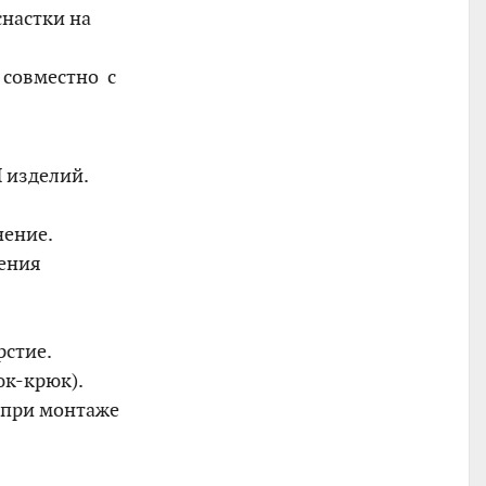
настки на
 совместно с
 изделий.
нение.
ения
рстие.
юк-крюк).
 при монтаже