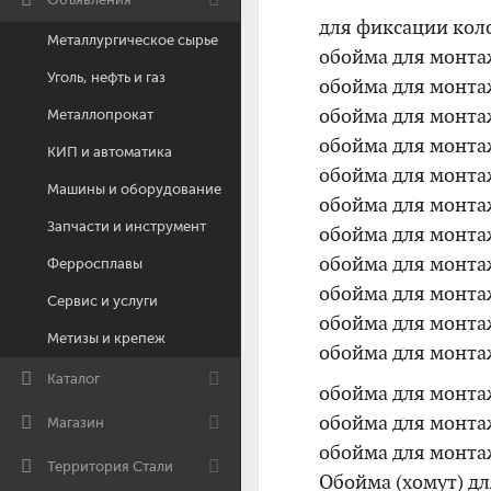
для фиксации кол
Металлургическое сырье
обойма для монта
Уголь, нефть и газ
обойма для монта
обойма для монта
Металлопрокат
обойма для монта
КИП и автоматика
обойма для монта
Машины и оборудование
обойма для монта
Запчасти и инструмент
обойма для монта
обойма для монта
Ферросплавы
обойма для монта
Сервис и услуги
обойма для монта
Метизы и крепеж
обойма для монта
Каталог
обойма для монта
обойма для монта
Магазин
обойма для монтаж
Территория Стали
Обойма (хомут) д