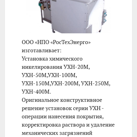
ООО «НПО «РосТехЭнерго»
изготавливает:
Установка химического
никелирования УХН-20М,
УХН-50М,УХН-100М,
УХН-150М,УХН-200М, УХН-250М,
УХН-400М.
Оригинальное конструктивное
решение установок серии УХН -
операции нанесения покрытия,
корректировка раствора и удаление
механических загрязнений