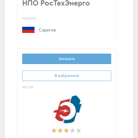
НПО РосТехЭнерго
РЕГИОН
Саратов
Заказать
В избранное
АВТОР