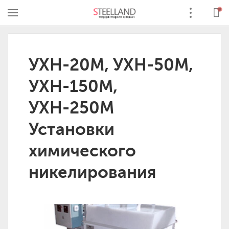
УХН-20М, УХН-50М,
УХН-150М,
УХН-250М
Установки
химического
никелирования