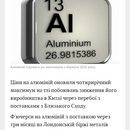
Алюміній піднявся до максимуму з березня 2022 року
Ціни на алюміній оновили чотирирічний
максимум на тлі побоювань зниження його
виробництва в Китаї через перебої з
поставками з Близького Сходу.
Ф'ючерси на алюміній з поставкою через
три місяці на Лондонській біржі металів