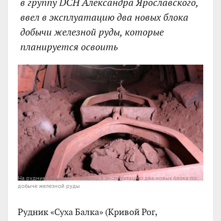
в группу DCH Александра Ярославского,
ввел в эксплуатацию два новых блока
добычи железной руды, которые
планируется освоить
На руднике Dry Beam введены в эксплуатацию два новых блока по
добыче железной руды
Рудник «Суха Балка» (Кривой Рог,