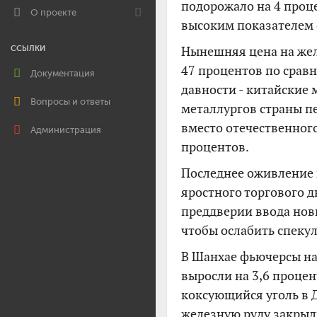
подорожало на 4 проце
О проекте
высоким показателем с
Нынешняя цена на жел
ССЫЛКИ
47 процентов по срав
Документация
давности - китайские
Вопросы и ответы
металлургов страны п
вместо отечественного
Администрация
процентов.
Последнее оживление 
яростного торгового 
преддверии ввода нов
чтобы ослабить спеку
В Шанхае фьючерсы на 
выросли на 3,6 проце
коксующийся уголь в Д
железную руду закрыли