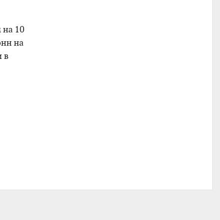
 на 10
онн на
 в