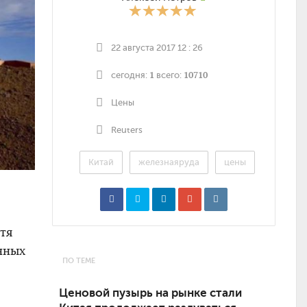
22 августа 2017 12 : 26
1
10710
сегодня:
всего:
Цены
Reuters
Китай
железнаяруда
цены
отя
нных
ПО ТЕМЕ
Ценовой пузырь на рынке стали