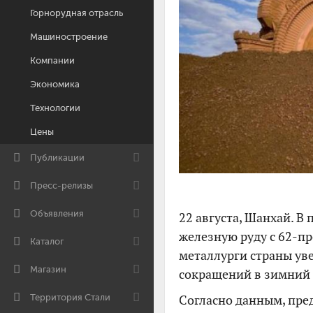
Горнорудная отрасль
Машиностроение
Компании
Экономика
Технологии
Цены
Публикации
Пресс-релизы
Объявления
22 августа, Шанхай. В
железную руду с 62-п
Каталог
металлурги страны ув
Магазин
сокращений в зимний 
Территория Стали
Согласно данным, пред