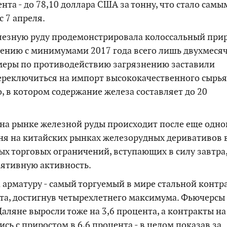
нта - до 78,10 доллара США за тонну, что стало самы
 7 апреля.
езную руду продемонстрировала колоссальный прир
нению с минимумами 2017 года всего лишь двухмеся
 меры по противодействию загрязнению заставили
ереключиться на импорт высококачественного сырья
, в котором содержание железа составляет до 20
на рынке железной руды происходит после еще одно
дня на китайских рынках железорудных деривативов 
ых торговых ограничений, вступающих в силу завтра
лятивную активность.
арматуру - самый торгуемый в мире стальной контра
нта, достигнув четырехлетнего максимума. Фьючерсы
аляне выросли тоже на 3,6 процента, а контракты на
сь с приростом в 6,6 процента - в целом показав за