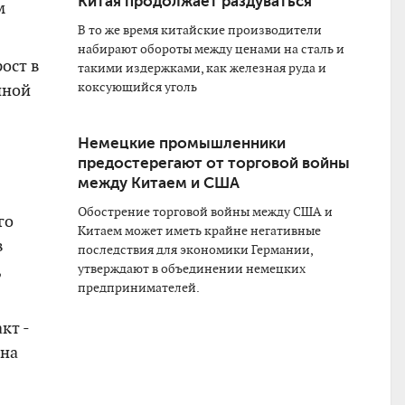
Китая продолжает раздуваться
м
В то же время китайские производители
набирают обороты между ценами на сталь и
ост в
такими издержками, как железная руда и
коксующийся уголь
чной
Немецкие промышленники
предостерегают от торговой войны
между Китаем и США
Обострение торговой войны между США и
го
Китаем может иметь крайне негативные
в
последствия для экономики Германии,
,
утверждают в объединении немецких
предпринимателей.
кт -
 на